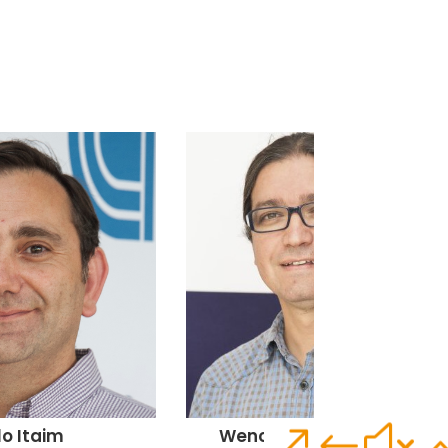
Wenceslao Palma Muñoz
o Itaim