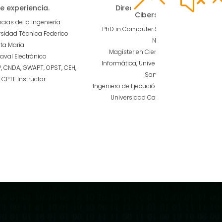
Director del Diplomado en
e experiencia.
Ciberseguridad
cias de la Ingeniería
PhD in Computer Science, Universidad d
rsidad Técnica Federico
Nantes.
ta María
Magíster en Ciencias de la Ingeniería
aval Electrónico
Informática, Universidad Técnica Federic
P, CNDA, GWAPT, OPST, CEH,
Santa María.
 CPTE Instructor.
Ingeniero de Ejecución en Informática, Ponti
Universidad Católica de Valparaíso.