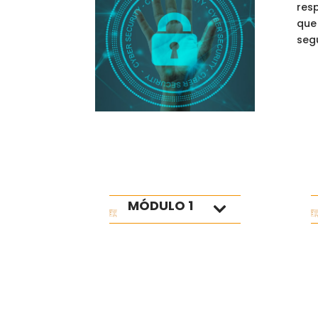
res
que 
segu
MÓDULO 1